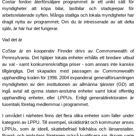
Costar fordon återförsäljare programmet är ett unikt sätt för
myndigheter att köpa bilar, lastbilar och stadsjeepar för
arbetsrelaterade syften. Många statliga och lokala myndigheter har
dragit nytta av programmet; Om du är intresserade av att delta
själv, är här hur det fungerar.
Vad det är
CoStar är en kooperativ Finnder drivs av Commonwealth of
Pennsylvania. Det hjälper lokala enheter erhålla ett bredare utbud
av val - samt konkurrenskraftiga priser - som annars inte kanske
tillgängliga. Det skapades med passagen av Commonwealth
upphandling koden för 1998. 2004 expanderat generalförsamlingen
myndigheten av den institutionen av allmänna tjänster (GD) att
ingå avtal att gynna staten-anslutna enheter samt lokal offentlig
upphandling enheter, eller LPPUs. Enligt generaldirektoraten är
tusentals företag medlemmar i programmet.
I området i närheten finns det flera olika enheter som faller under
kategorin av LPPU. Till exempel, skoldistrikt och kommuner anses
LPPUs, som är ideell, skattebefriad folkhälsa och läroanstalter.
Brand- och ambulans företagen också kvalificera sig, liksom varje